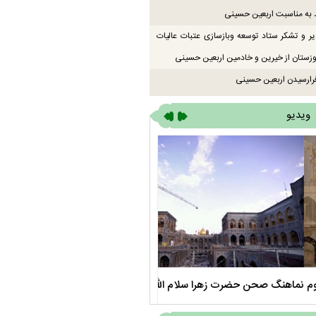
 به مناسبت اربعین حسینی
یر و تشکر ستاد توسعه وبازسازی عتبات عالیات
زستان از خیرین و خادمین اربعین حسینی
رارسیدن اربعین حسینی
ویدیو
صحن حضرت زهرا سلام الله علیها
مستند بلند - تارعشق، پود ارادت - قس