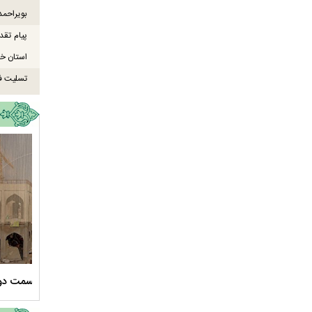
بویراحمد
پیام تقد
استان خو
تسلیت ف
سلام الله علیها
مستند بلند - تارعشق، پود ارادت - قسمت دوم
نماهنگ 