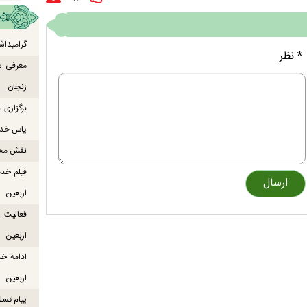
گرامیداش
* نظر
معرفی س
زنجان
برگزاری
پاس خدما
نقش محور
فیلم خدم
اربعین
اربعین
ادامه خ
اربعین
پیام تسل