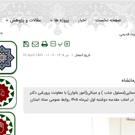
صفحه نخست
اخبار
پروژه ها
مقالات و پژوهش
یت قدیمی
۴ : ۱۲
سامانه خادمان
پ
تاریخ انتشار:
۰۱ تير ۱۴۰۵ - ۱۱:۰۷ -
01 April 1405
مانشاه
مایی(مسئول جذب ) و ‌مینائی(امور بانوان) با معاونت پرورشی دکتر
محمدی و نماینده آموزش و پرورش آقای پور نوره، در ارتباط با مشارکت در اعتاب مقدسه دوشنبه اول تیرماه ۱۴۰۵ روابط عمومی ستاد استان