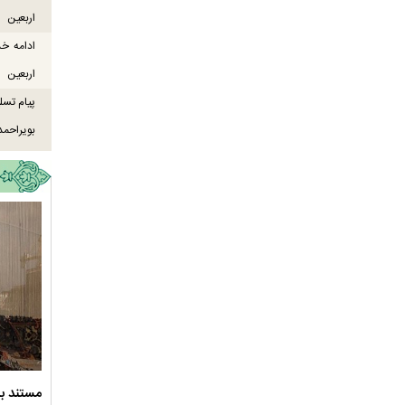
اربعین
ادامه خ
اربعین
پیام تسل
بویراحمد
ود ارادت - قسمت دوم
نماهنگ صحن حضرت زهرا سلام الله علیها
مستند بل