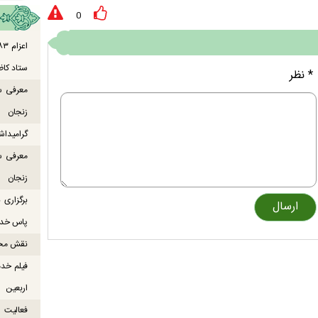
0
ستاد کاظ
* نظر
معرفی س
زنجان
گرامیداش
معرفی س
زنجان
برگزاری
پاس خدما
نقش محور
فیلم خدم
اربعین